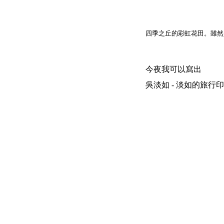
四季之丘的彩虹花田。雖然
今夜我可以寫出
吳淡如 - 淡如的旅行印象 | 200