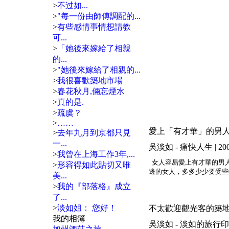
>
不过如...
>
"每一份由師傅調配的...
>
有些感情事情想請教
可...
>
「她後來嫁給了相親
的...
>
"她後來嫁給了相親的...
>
我很喜歡築地市場
>
春花秋月,倆忘煙水
>
真的是.
>
疏虞？
>
……
愛上「有才華」的男
>
去年九月到京都只見
一...
吳淡如 - 痛快人生 | 2008/04
>
我曾在上海工作3年,...
女人容易愛上有才華的男
>
形容得如此貼切又唯
邊的女人，多多少少要受些
美...
>
我的『部落格』成立
了...
>
淡如姐： 您好！
不太歡迎觀光客的築
我的相簿
吳淡如 - 淡如的旅行印象 | 200