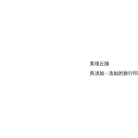
美瑛丘陵
吳淡如 - 淡如的旅行印象 | 200