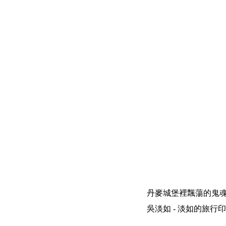
丹麥城堡裡飄蕩的鬼
吳淡如 - 淡如的旅行印象 | 200