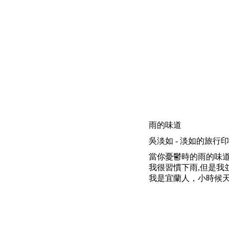
雨的味道
吳淡如 - 淡如的旅行印象 | 200
當你憂鬱時的雨的味
我很習慣下雨,但是我
我是宜蘭人，小時候