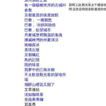
加州酒莊之旅
有一個楊柳夾岸的古城叫
新聞上說
,
觀光客太干擾築
間
.
這曾是我很喜歡遛達的
倉敷
京都最貴的俵屋旅館
巴黎， 一種鄉愁
巴黎， 冷靜與熱情
巴黎，欲望城市
丹麥城堡裡飄蕩的鬼魂
挪威峽灣的仲夏清涼
南極探冰
美瑛丘陵
京都楓紅
鳥的記憶
雨的味道
我夢中的江南水鄉
不太歡迎觀光客的築地市
場
飛驒山櫻花又開了
文章連結
淡如咖啡屋
壹蘋果專欄
寫真秀