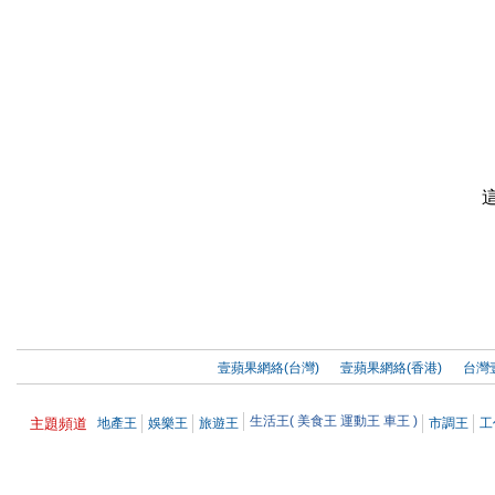
壹蘋果網絡(台灣)
壹蘋果網絡(香港)
台灣
生活王(
美食王
運動王
車王
)
主題頻道
地產王
娛樂王
旅遊王
市調王
工