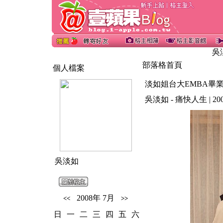
吳
部落格首頁
個人檔案
淡如姐台大EMBA畢業
吳淡如 - 痛快人生 | 2008/06
吳淡如
2008年 7月
<<
>>
日
一
二
三
四
五
六