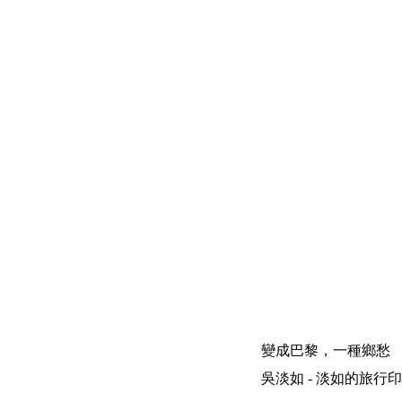
變成巴黎，一種鄉愁
吳淡如 - 淡如的旅行印象 | 200