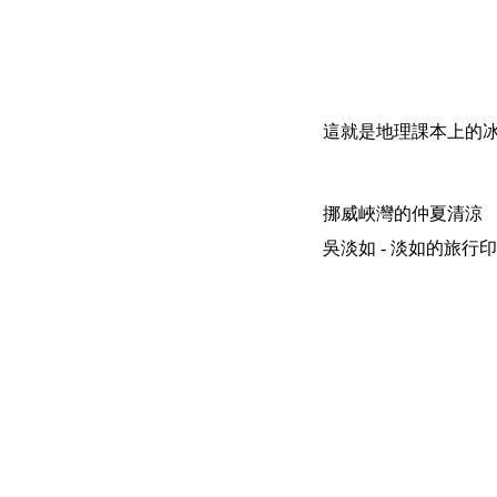
這就是地理課本上的冰
挪威峽灣的仲夏清涼
吳淡如 - 淡如的旅行印象 | 200