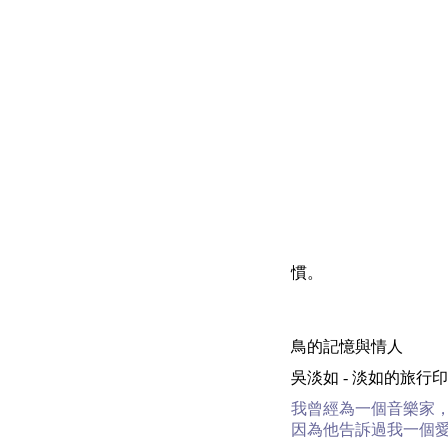
慣。
鳥的記憶與情人
吳淡如 - 淡如的旅行印象 | 200
我曾經為一個音樂家
因為他告訴過我一個