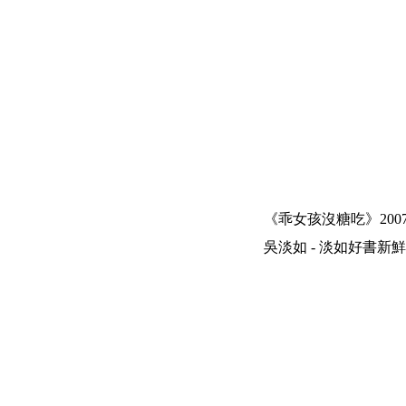
《乖女孩沒糖吃》200
吳淡如 - 淡如好書新鮮報 | 200