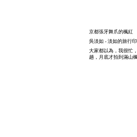
京都張牙舞爪的楓紅
吳淡如 - 淡如的旅行印象 | 200
大家都以為，我很忙
趟，月底才拍到滿山