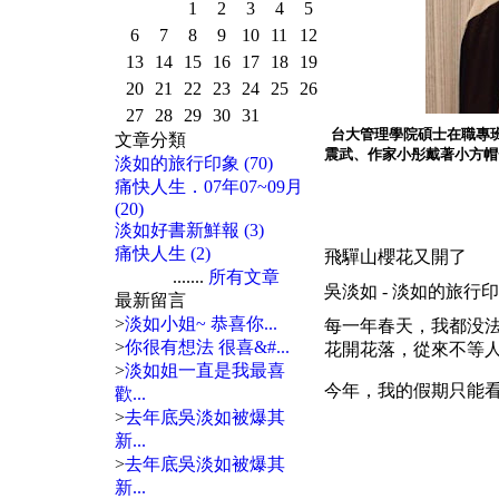
1
2
3
4
5
6
7
8
9
10
11
12
13
14
15
16
17
18
19
20
21
22
23
24
25
26
27
28
29
30
31
台大管理學院碩士在職專班
文章分類
震武、作家小彤戴著小方帽一
淡如的旅行印象 (70)
痛快人生．07年07~09月
(20)
淡如好書新鮮報 (3)
痛快人生 (2)
飛驒山櫻花又開了
.......
所有文章
吳淡如 - 淡如的旅行印象 | 200
最新留言
>
淡如小姐~ 恭喜你...
每一年春天，我都没
>
你很有想法 很喜&#...
花開花落，從來不等
>
淡如姐一直是我最喜
今年，我的假期只能
歡...
>
去年底吳淡如被爆其
新...
>
去年底吳淡如被爆其
新...