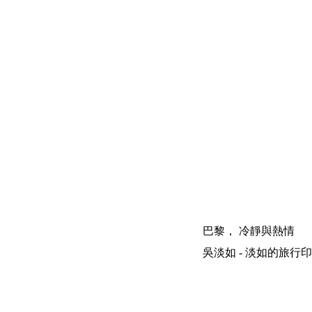
巴黎， 冷靜與熱情
吳淡如 - 淡如的旅行印象 | 200