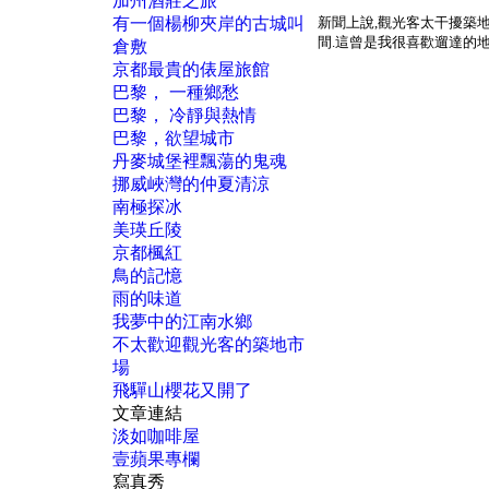
加州酒莊之旅
有一個楊柳夾岸的古城叫
新聞上說
,
觀光客太干擾築
間
.
這曾是我很喜歡遛達的
倉敷
京都最貴的俵屋旅館
巴黎， 一種鄉愁
巴黎， 冷靜與熱情
巴黎，欲望城市
丹麥城堡裡飄蕩的鬼魂
挪威峽灣的仲夏清涼
南極探冰
美瑛丘陵
京都楓紅
鳥的記憶
雨的味道
我夢中的江南水鄉
不太歡迎觀光客的築地市
場
飛驒山櫻花又開了
文章連結
淡如咖啡屋
壹蘋果專欄
寫真秀