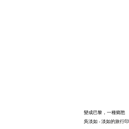
變成巴黎，一種鄉愁
吳淡如 - 淡如的旅行印象 | 200