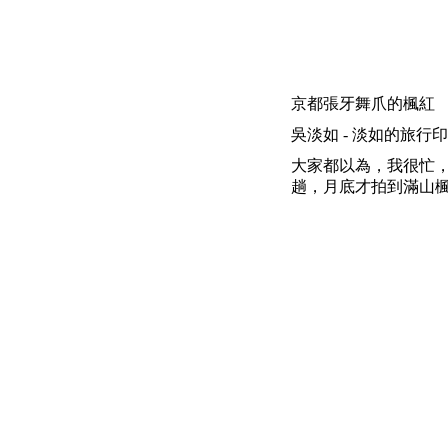
京都張牙舞爪的楓紅
吳淡如 - 淡如的旅行印象 | 200
大家都以為，我很忙
趟，月底才拍到滿山