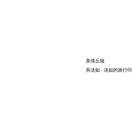
美瑛丘陵
吳淡如 - 淡如的旅行印象 | 200