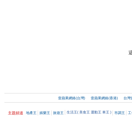
壹蘋果網絡(台灣)
壹蘋果網絡(香港)
台灣
生活王(
美食王
運動王
車王
)
主題頻道
地產王
娛樂王
旅遊王
市調王
工