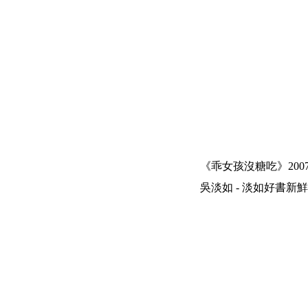
《乖女孩沒糖吃》200
吳淡如 - 淡如好書新鮮報 | 200