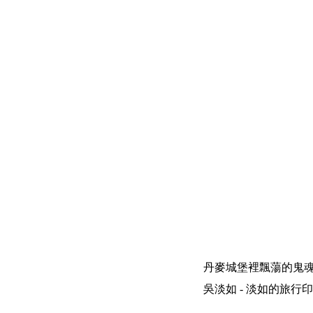
丹麥城堡裡飄蕩的鬼
吳淡如 - 淡如的旅行印象 | 200