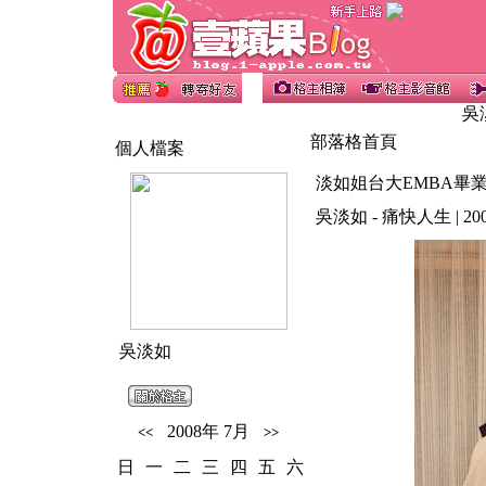
吳
部落格首頁
個人檔案
淡如姐台大EMBA畢業
吳淡如 - 痛快人生 | 2008/06
吳淡如
2008年 7月
<<
>>
日
一
二
三
四
五
六