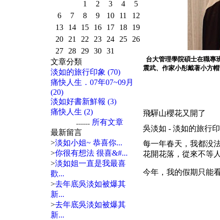
1
2
3
4
5
6
7
8
9
10
11
12
13
14
15
16
17
18
19
20
21
22
23
24
25
26
27
28
29
30
31
台大管理學院碩士在職專班
文章分類
震武、作家小彤戴著小方帽一
淡如的旅行印象 (70)
痛快人生．07年07~09月
(20)
淡如好書新鮮報 (3)
痛快人生 (2)
飛驒山櫻花又開了
.......
所有文章
吳淡如 - 淡如的旅行印象 | 200
最新留言
>
淡如小姐~ 恭喜你...
每一年春天，我都没
>
你很有想法 很喜&#...
花開花落，從來不等
>
淡如姐一直是我最喜
今年，我的假期只能
歡...
>
去年底吳淡如被爆其
新...
>
去年底吳淡如被爆其
新...