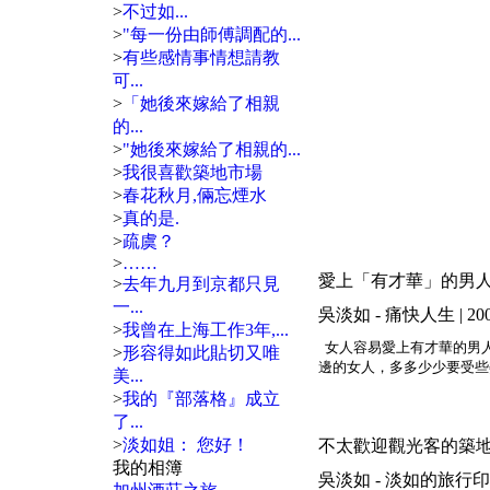
>
不过如...
>
"每一份由師傅調配的...
>
有些感情事情想請教
可...
>
「她後來嫁給了相親
的...
>
"她後來嫁給了相親的...
>
我很喜歡築地市場
>
春花秋月,倆忘煙水
>
真的是.
>
疏虞？
>
……
愛上「有才華」的男
>
去年九月到京都只見
一...
吳淡如 - 痛快人生 | 2008/04
>
我曾在上海工作3年,...
女人容易愛上有才華的男
>
形容得如此貼切又唯
邊的女人，多多少少要受些
美...
>
我的『部落格』成立
了...
>
淡如姐： 您好！
不太歡迎觀光客的築
我的相簿
吳淡如 - 淡如的旅行印象 | 200