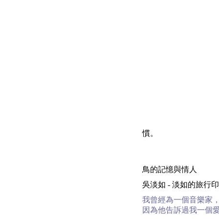
慣。
鳥的記憶與情人
吳淡如 - 淡如的旅行印象 | 200
我曾經為一個音樂家
因為他告訴過我一個