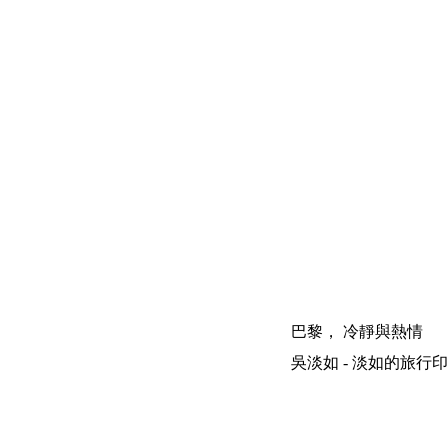
巴黎， 冷靜與熱情
吳淡如 - 淡如的旅行印象 | 200