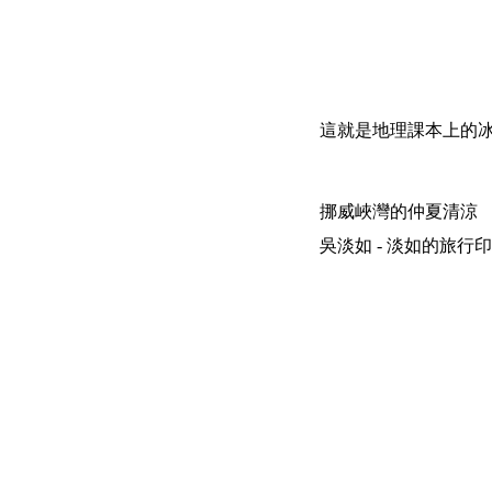
這就是地理課本上的冰
挪威峽灣的仲夏清涼
吳淡如 - 淡如的旅行印象 | 200