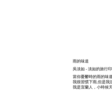
雨的味道
吳淡如 - 淡如的旅行印象 | 200
當你憂鬱時的雨的味
我很習慣下雨,但是我
我是宜蘭人，小時候