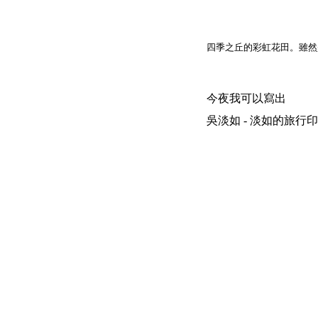
四季之丘的彩虹花田。雖然
今夜我可以寫出
吳淡如 - 淡如的旅行印象 | 200